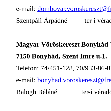
e-mail:
dombovar.voroskereszt@f
Szentpáli Árpádné ter-i véradós
Magyar Vöröskereszt Bonyhád Vá
7150 Bonyhád, Szent Imre u.1.
Telefon: 74/451-128, 70/933-86-8
e-mail:
bonyhad.voroskereszt@fre
Balogh Béláné ter-i véradósze